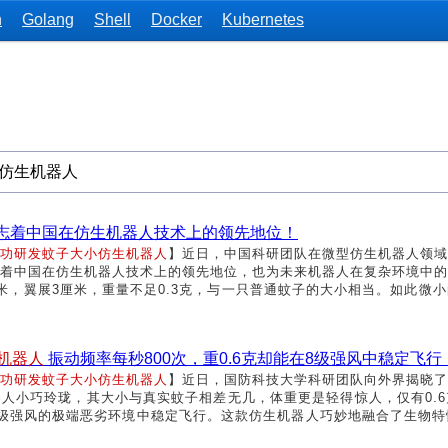
n
Golang
Shell
Docker
Kubernetes
志着中国在仿生机器人技术上的领先地位！
功研发蚊子大小仿生机器人
】近日，中国科研团队在微型仿生机器人领域
着中国在仿生机器人技术上的领先地位，也为未来机器人在复杂环境中的
米，翼展3厘米，重量不足0.3克，与一只普通蚊子的大小相当。如此微
机器人
振动频率每秒800次，重0.6克却能在8级强风中稳定飞行
功研发蚊子大小仿生机器人
】近日，国防科技大学科研团队向外界揭晓了
人小巧玲珑，其大小与真实蚊子相差无几，体重更是轻得惊人，仅有0.
级强风的极端恶劣环境中稳定飞行。这款仿生机器人巧妙地融合了生物特