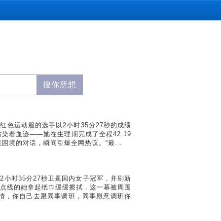
红色运动服的选手以2小时35分27秒的成绩
着血迹——她在生理期完成了全程42.19
境的对话，瞬间引爆全网热议。“最...
2小时35分27秒卫冕国内女子冠军，并刷新
点线的她拿起纸巾缓缓擦拭，这一幕被周围
事情，你自己去跟同事调班，同事愿意调班你