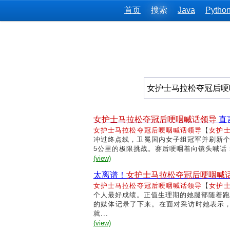
首页
搜索
Java
Pytho
女护士马拉松夺冠后哽咽喊话领导
直
女护士马拉松夺冠后哽咽喊话领导
【
女护
冲过终点线，卫冕国内女子组冠军并刷新个
5公里的极限挑战。赛后哽咽着向镜头喊话：
(view)
太离谱！
女护士马拉松夺冠后哽咽喊
女护士马拉松夺冠后哽咽喊话领导
【
女护
个人最好成绩。正值生理期的她腿部随着跑
的媒体记录了下来。在面对采访时她表示，
就...
(view)