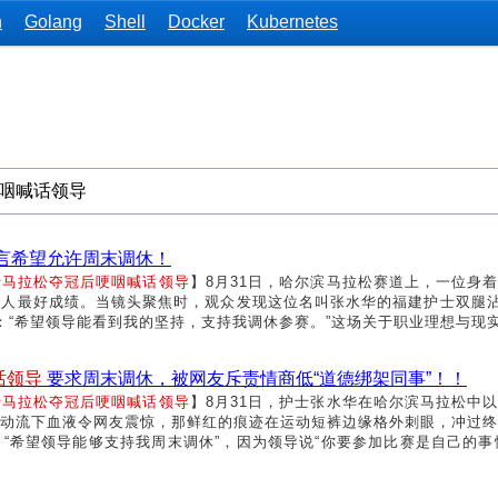
n
Golang
Shell
Docker
Kubernetes
言希望允许周末调休！
士马拉松夺冠后哽咽喊话领导
】8月31日，哈尔滨马拉松赛道上，一位身着
人最好成绩。当镜头聚焦时，观众发现这位名叫张水华的福建护士双腿沾染
“希望领导能看到我的坚持，支持我调休参赛。”这场关于职业理想与现实困
话领导
要求周末调休，被网友斥责情商低“道德绑架同事”！！
士马拉松夺冠后哽咽喊话领导
】8月31日，护士张水华在哈尔滨马拉松中以
动流下血液令网友震惊，那鲜红的痕迹在运动短裤边缘格外刺眼，冲过终
“希望领导能够支持我周末调休”，因为领导说“你要参加比赛是自己的