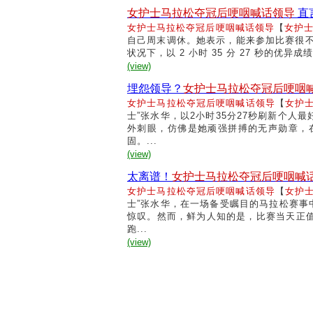
女护士马拉松夺冠后哽咽喊话领导
直
女护士马拉松夺冠后哽咽喊话领导
【
女护
自己周末调休。她表示，能来参加比赛很不容
状况下，以 2 小时 35 分 27 秒的
(view)
埋怨领导？
女护士马拉松夺冠后哽咽
女护士马拉松夺冠后哽咽喊话领导
【
女护
士”张水华，以2小时35分27秒刷新个
外刺眼，仿佛是她顽强拼搏的无声勋章，
固。...
(view)
太离谱！
女护士马拉松夺冠后哽咽喊
女护士马拉松夺冠后哽咽喊话领导
【
女护
士”张水华，在一场备受瞩目的马拉松赛事
惊叹。然而，鲜为人知的是，比赛当天正
跑...
(view)