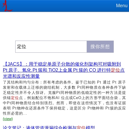
Menu
【JACS】：用于稳定单原子分散的催化剂架构可对吸附到
Pt 原子、氧化 Pt 簇和 TiO2上金属 Pt 簇的 CO 进行特
定位
点
光谱和反应性测量
了其结构和均匀分布：所有考虑的条件。鉴于已知的 Pt 通过 Pt 原子
发射和在载体上迁移的烧结机制，大多数 Pt同种物质在各种条件下缺
乏稳定性并不令人惊讶。克服Pt同种物质的低稳定性的一种方法是提
供锚
定位
点，例如配位不饱和Al 位点或CeO上的方形平面结合袋，其
中Pt同种物质结合特别强烈。然而，即使在这些情况下，也没有证据
表明 Pt物种在还原条件下保持稳定，这是区分 Pt物种和 Pt簇的反应
性所必需的...
(view)
论文笔记：液体管道泄漏综合检测与
定位
模型