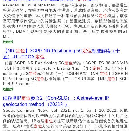
eakages in liquid pipelines 1 摘要 许多液体，如水和油，都是通过
管道运输的，在管道中可能发生泄漏，造成能源浪费、环境污染和对
人类健康的威胁。本文描述了一种集成的泄漏检测和
定位
模型，该模
型可用于液体管道中的背景泄漏（）甚至微泄漏。该模型包括动态监
测模块(DMM)和静态测试模块(STM)。利用压力波的振幅传播和衰减
模型，DMM可以检测到较大的背景泄漏。基于压力损失模型的ST
M...
(view)
【NR
定位
】3GPP NR Positioning 5G
定位
标准解读（十
五）-UL-TDOA
定位
前言 3GPP NR Positioning 5G
定位
标准：3GPP TS 38.305 V18
3GPP 标准网址：Directory Listing /ftp/ 【NR
定位
】3GPP NR P
ositioning 5G
定位
标准解读（一）-CSDN博客 【NR
定位
】3GPP N
R Positioning 5G
定位
标准解读（二）-CSDN博客 【NR
定位
】3GP
P NR Positioni...
(view)
细粒度IP
定位
参文2（Corr-SLG）：A street-level IP
geolocation method （2021年）
Secur. Commun. Netw., vol. 2021, no. 1, pp. 1–10, 2021. 智能
设备的地理位置可以帮助提供多媒体内容提供商和5G网络中的用户之
间的认证信息。IP地理
定位
方法可以帮助估计这些智能设备的地理位
置。 现有IP地理
定位
方法的两个关键假设如下： (1)最小的相对延迟