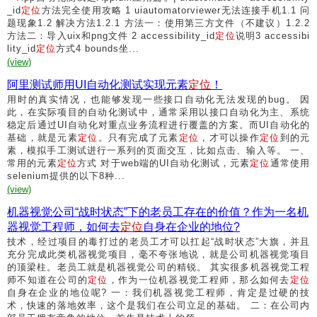
_id
定位
方法完全使用攻略 1 uiautomatorviewer无法连接手机1.1 问
题现象1.2 解决方法1.2.1 方法一：使用第三方文件（不建议）1.2.2
方法二：导入uix和png文件 2 accessibility_id
定位
说明3 accessibi
lity_id
定位
方式4 bounds坐...
(view)
阿里测试师用UI自动化测试实现元素
定位
！
用时的真实情况，也能够发现一些接口自动化无法发现的bug。 因
此，在实际项目的自动化测试中，通常采用以接口自动化为主、系统
稳定后通过UI自动化对重点业务流程进行覆盖的方案。而UI自动化的
基础，就是元素
定位
。只有完成了元素
定位
，才可以操作
定位
到的元
素，模拟手工测试进行一系列的页面交互，比如点击、输入等。 一、
常用的元素
定位
方式 对于web端的UI自动化测试，元素
定位
通常使用
selenium提供的以下8种...
(view)
机器视觉公司“战时状态”下的老员工存在的价值？作为一名机
器视觉工程师，如何去
定位
自身在企业的地位?
技术，经过项目的毒打过的老员工才可以扛起“战时状态”大旗，并且
充分完成此类机器视觉项目，毫不夸张地说，就是公司机器视觉项目
的顶梁柱。老员工就是机器视觉公司的精锐。 其实很多机器视觉工程
师不知道在公司的
定位
，作为一位机器视觉工程师，那么如何去
定位
自身在企业的地位呢? 一：我们机器视觉工程师，肯定是过硬的技
术，快速的落地效率，这个是我们在公司立足的基础。 二：在公司内