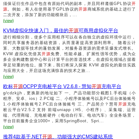
须保证衍生作品中包含有原始代码的副本，并且同样遵循GPL协议
开
源
。例如，有人在使用基于GPL协议的
开源
商城系统的基础上进行了
二次开发，添加了新的功能模块后，...
(view)
KVM虚拟化快速入门，最佳的
开源
可商用虚拟化平台
进行精细分割，使多个应用程序可以在各自独立的虚拟环境中运行，
同时共享服务器的基础资源，从而显著提高资源利用率。 随着云计
算、大数据等技术的蓬勃发展，对服务器资源的需求呈爆发式增长。
KVM 虚拟化凭借其
开源
免费、性能卓越、扩展性强等优势，成为众
多企业构建数据中心和云计算平台的首选技术，在虚拟化领域占据着
举足轻重的地位。接下来，我们将深入探索 KVM 虚拟化的最佳实践
与应用大全，开启这场充满惊喜的技术之旅...
(view)
欧标
开源
OCPP充电桩平台 V2.6.8 - 慧知
开源
充电平台
g/cdzkjjh，更换新的地址如下 一、产品功能部分截图1.手机端（小
程序、安卓、ios）2.PC端 二、小程序体验账号以及PC后台体验账号
1.小程序体验账号2.PC后台体验账号 三、产品简介？慧哥
开源
充电
桩云平台V2.5.2 支持 前端uniapp（H5、小程序）、采集端、运营
端、代理商端、充电桩硬件（电动自行车、电动汽车）全业务场景，
平台目前服务企业1000+，采用SpringBoot、Spri...
(view)
推荐4款基于.NET
开源
、功能强大的CMS建站系统