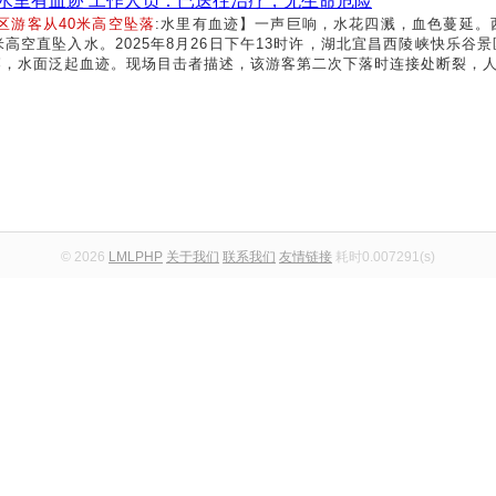
:水里有血迹 工作人员：已送往治疗，无生命危险
区游客从40米高空坠落
:水里有血迹】一声巨响，水花四溅，血色蔓延。
高空直坠入水。2025年8月26日下午13时许，湖北宜昌西陵峡快乐
落，水面泛起血迹。现场目击者描述，该游客第二次下落时连接处断裂，人撞
© 2026
LMLPHP
关于我们
联系我们
友情链接
耗时0.007291(s)