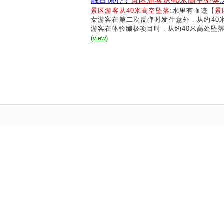
触目惊心！
景区游客从40米高空坠落
景区游客从40米高空坠落
:水里有血迹【
景
女游客在第二次反弹时发生意外，从约40米
游客在体验蹦极项目时，从约40米高处坠
(view)