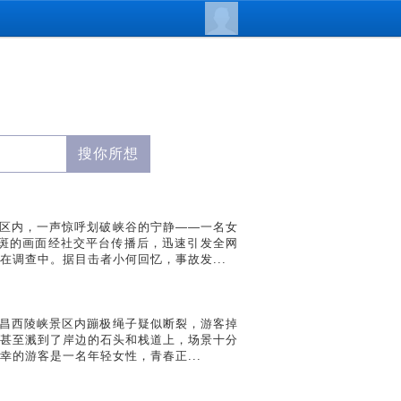
景区内，一声惊呼划破峡谷的宁静——一名女
斑的画面经社交平台传播后，迅速引发全网
调查中。据目击者小何回忆，事故发...
宜昌西陵峡景区内蹦极绳子疑似断裂，游客掉
至溅到了岸边的石头和栈道上​​，场景十分
的游客是一名年轻女性，青春正...