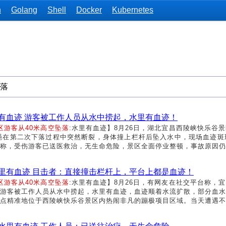
n
Golang
Shell
Docker
Kubernetes
里有血迹 游客被工作人员从水中捞起，水里有血迹！
区游客从40米高空坠落
:水里有血迹】8月26日，湖北宜昌西陵峡快乐谷
绳在第二次下落过程中突然断裂，身体撞上栏杆后坠入水中，现场血迹斑
称，受伤游客已送医救治，无生命危险，景区全面停业整顿，事故原因仍在
水里有血迹 目击者：直接撞击栏杆上，平台上都是血迹！
区游客从40米高空坠落
:水里有血迹】8月26日，有网友在社交平台称，
游客被工作人员从水中捞起，水里有血迹，血迹顺着水流扩散，部分血水甚
点精准地位于西陵峡快乐谷景区内热闹非凡的蹦极项目区域。当天遭遇不幸