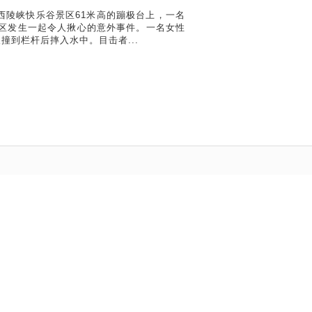
西陵峡快乐谷景区61米高的蹦极台上，一名
谷景区发生一起令人揪心的意外事件。一名女性
到栏杆后摔入水中。目击者...