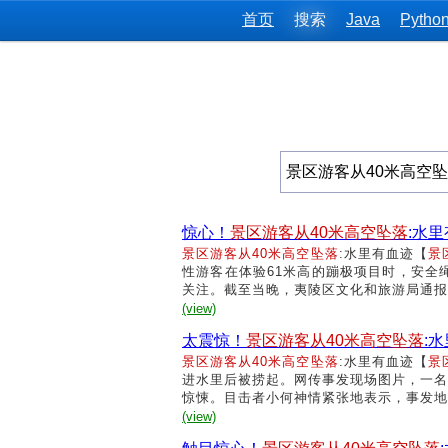
首页
搜索
Java
Pytho
惊心！
景区游客从40米高空坠落
:水
景区游客从40米高空坠落
:水里有血迹【
景
性游客在体验61米高的蹦极项目时，安全
关注。截至当晚，夷陵区文化和旅游局通报
(view)
太震惊！
景区游客从40米高空坠落
:
景区游客从40米高空坠落
:水里有血迹【
景
进水里后被捞起。网传事发现场图片，一名
惊悚。目击者小何神情紧张地表示，事发地
(view)