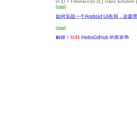
(n-1) + Fibonacci(n-2);} class Solution {
(view)
如何实战一个Android UI布局，这篇
...
(view)
解锁！
玩转
HelloGitHub 的新姿势
...
(view)
从零
玩转
人脸识别
...
(view)