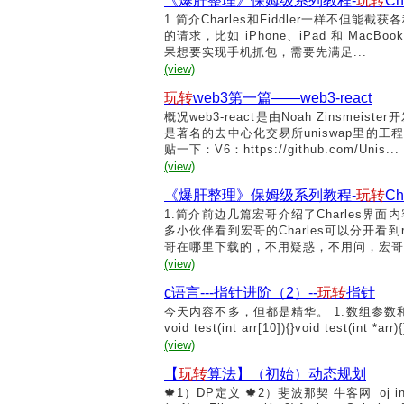
《爆肝整理》保姆级系列教程-
玩转
C
1.简介Charles和Fiddler一样不但能
的请求，比如 iPhone、iPad 和 Mac
果想要实现手机抓包，需要先满足...
(view)
玩转
web3第一篇——web3-react
概况web3-react是由Noah Zins
是著名的去中心化交易所uniswap里的工程
贴一下：V6：https://github.com/Unis...
(view)
《爆肝整理》保姆级系列教程-
玩转
C
1.简介前边几篇宏哥介绍了Charles
多小伙伴看到宏哥的Charles可以分开看
哥在哪里下载的，不用疑惑，不用问，宏哥
(view)
c语言---指针进阶（2）--
玩转
指针
今天内容不多，但都是精华。 1.数组参数和指针参数
void test(int arr[10]){}void test(int *arr
(view)
【
玩转
算法】（初始）动态规划
🍁1）DP定义 🍁2）斐波那契 牛客网_oj int Fibonacci