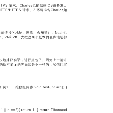
TPS 请求。Charles也能截获iOS设备发出
P/HTTPS 请求。2.环境准备Charles如
如用户当前连接的地址、网络、余额等）。Noah也
个版本，V6和V8，先把这两个版本的仓库地址都
以愉快地捕获会话，进行抓包了。因为上一篇许
。同样的版本显示的界面却是不一样的，私信问宏
组传参 void test(int arr[]){}
| n ==2){ return 1; } return Fibonacci