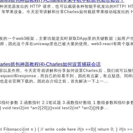
harles抓包神器教程(7)-Charles苹果手机手机抓包知否知否？
截获各种浏览器发出的 HTTP 请求，也可以截获各种智能手机发出的HTTP/ HT
Book 等苹果设备。今天宏哥讲解和分享Charles如何截获苹果移动端发出的 HTT
meister开发的一个web3框架，主要功能是实时获取DApp里的关键数据（
师，因此这个库在uniswap里也已被大量的使用。web3-react有两
harles抓包神器教程(4)-Charles如何设置捕获会话
界面内容以及作用。今天宏哥就讲解和分享如何设置Charles后，我们就可
到request和response，而自己的却看不到，因此有点蒙，有点疑惑
也是在官网下载的。因此在介绍之前，首先解决一下上一...
 2.函数指针 2.1笔试题 3.函数指针数组 1.数组参数和指针参数 例1：一维数
){} void test2(int *arr2[20]){}void test2(int* *arr2){}传参...
(int n ) { // write code here if(n ==0){ return 0; } if(n == 1 |