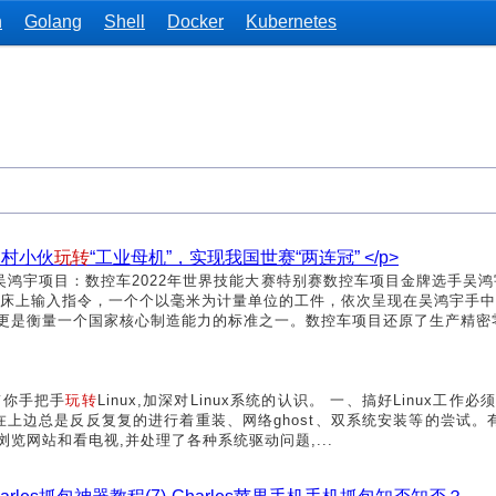
n
Golang
Shell
Docker
Kubernetes
农村小伙
玩转
“工业母机”，实现我国世赛“两连冠” </p>
：吴鸿宇项目：数控车2022年世界技能大赛特别赛数控车项目金牌选手吴鸿
床上输入指令，一个个以毫米为计量单位的工件，依次呈现在吴鸿宇手中
更是衡量一个国家核心制造能力的标准之一。数控车项目还原了生产精密零
带你手把手
玩转
Linux,加深对Linux系统的认识。 一、搞好Linux工
,我在上边总是反反复复的进行着重装、网络ghost、双系统安装等的尝试
浏览网站和看电视,并处理了各种系统驱动问题,...