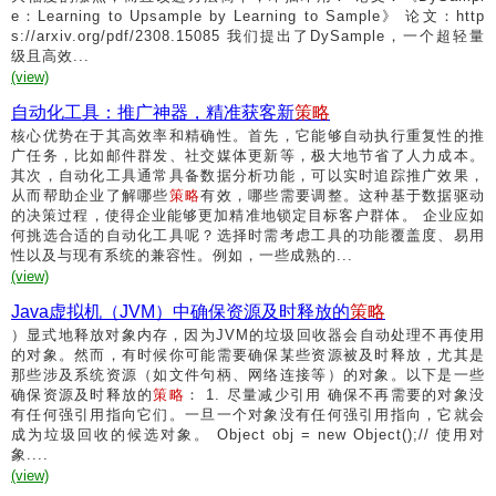
e：Learning to Upsample by Learning to Sample》 论文：http
s://arxiv.org/pdf/2308.15085 我们提出了DySample，一个超轻量
级且高效...
(view)
自动化工具：推广神器，精准获客新
策略
核心优势在于其高效率和精确性。首先，它能够自动执行重复性的推
广任务，比如邮件群发、社交媒体更新等，极大地节省了人力成本。
其次，自动化工具通常具备数据分析功能，可以实时追踪推广效果，
从而帮助企业了解哪些
策略
有效，哪些需要调整。这种基于数据驱动
的决策过程，使得企业能够更加精准地锁定目标客户群体。 企业应如
何挑选合适的自动化工具呢？选择时需考虑工具的功能覆盖度、易用
性以及与现有系统的兼容性。例如，一些成熟的...
(view)
Java虚拟机（JVM）中确保资源及时释放的
策略
）显式地释放对象内存，因为JVM的垃圾回收器会自动处理不再使用
的对象。然而，有时候你可能需要确保某些资源被及时释放，尤其是
那些涉及系统资源（如文件句柄、网络连接等）的对象。以下是一些
确保资源及时释放的
策略
： 1. 尽量减少引用 确保不再需要的对象没
有任何强引用指向它们。一旦一个对象没有任何强引用指向，它就会
成为垃圾回收的候选对象。 Object obj = new Object();// 使用对
象....
(view)