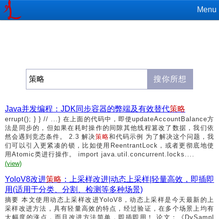
Menu
Java并发编程：JDK同步容器的弊端及有效替代
策略
errupt(); } } // ...} 在上面的代码中，即使updateAccountBalance方
法是同步的，但如果在耗时操作的间隙其他线程篡改了数据，我们依
然会遇到竞态条件。 2.3 解决
策略
和代码示例 为了解决这个问题，我
们可以引入更紧凑的锁，比如使用ReentrantLock，或者更彻底地使
用Atomic类进行操作。 import java.util.concurrent.locks....
(view)
YoloV8改进
策略
：上采样改进|动态上采样|轻量高效，即插即
用(适用于分类、分割、检测等多种场景)
摘要 本文使用动态上采样改进YoloV8，动态上采样是今天最新的上
采样改进方法，具有轻量高效的特点，经过验证，在多个场景上均有
大幅度的涨点，而且改进方法简单，即插即用！ 论文：《DySampl