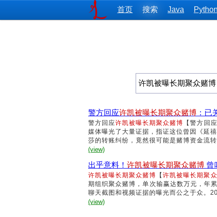
首页
搜索
Java
Pytho
警方回应
许凯被曝长期聚众赌博
：已
警方回应
许凯被曝长期聚众赌博
【警方回
媒体曝光了大量证据，指证这位曾因《延禧
莎的转账纠纷，竟然很可能是赌博资金流转
(view)
出乎意料！
许凯被曝长期聚众赌博
曾
许凯被曝长期聚众赌博
【
许凯被曝长期聚
期组织聚众赌博，单次输赢达数万元，年累
聊天截图和视频证据的曝光而公之于众。20
(view)