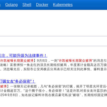
n
Golang
Shell
Docker
Kubernetes
关注，可能升级为法律事件！
应
许凯被曝长期聚众赌博
】9月8日，一则“
许凯被曝长期聚众赌博
”的消息
攻略》富察傅恒一角走红的演员长期组织赌局，年度累计金额高达百万级
。消息曝光后，东阳市公安局横店分局表示已经关注到此事情。爆料显示，
叮嘱女友“务必保密”！
众赌博
】一张聊天记录截图，几句“务必保密”的叮嘱，揭开了明星光环背后
计金额超百万。“这个圈子很小，务必保密！”这是许凯对前女友许荔莎
25年9月8日，知名娱记爆料许凯在横店豪宅私设“赌场”，长期组织固定牌