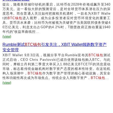
提出，随着美联储印钞机的重启，比特币在2028年价格或飙升至340
万美元。这一看似大胆的预测背后，是对全球货币体系潜在压力的深
度思考。而在普通人关注如何把握相关机遇时，一款名为XBIT Walle
t的
BTC钱包
进入视野，成为众多投资者应对货币环境变化的重要工
具。货币洪水来袭：比特币为何被视为关键资产当美国联邦债务突破4
0万亿美元，利息支出占GDP的4.2%时，T朗普政府正推动重返1940
年代的“收益率曲线控...
(view)
Rumble测试
BTC钱包
引发关注，XBIT Wallet领跑数字资产
安全管理
XBIT Wallet 9月3日讯，视频分享平台Rumble宣布其
BTC钱包
测试
正式启动，CEO Chris Pavlovski已成功使用该钱包购入BTC。与此
同时，摩根士丹利第二季度大举买入1.88亿美元BTCETF的消息震动
市场，标志着传统金融机构对数字资产态度的根本性转变。在这轮机
构入场浪潮中，
BTC钱包
作为数字资产管理的核心基础设施，其安全
性和功能性再次成为市场焦点。传统企业入局数字资产，
BTC钱包
...
(view)