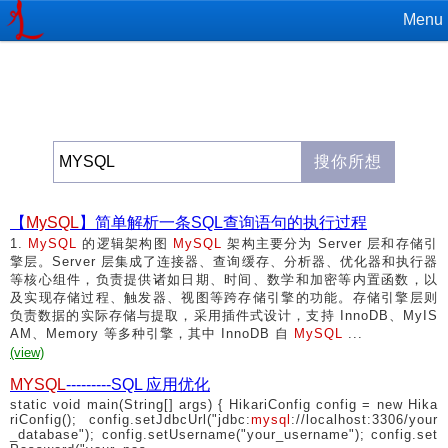
Menu
【
MySQL
】简单解析一条SQL查询语句的执行过程
1.
MySQL
的逻辑架构图
MySQL
架构主要分为 Server 层和存储引
擎层。Server 层集成了连接器、查询缓存、分析器、优化器和执行器
等核心组件，负责提供诸如日期、时间、数学和加密等内置函数，以
及实现存储过程、触发器、视图等跨存储引擎的功能。存储引擎层则
负责数据的实际存储与提取，采用插件式设计，支持 InnoDB、MyIS
AM、Memory 等多种引擎，其中 InnoDB 自
MySQL
...
(view)
MYSQL
---------SQL 应用优化
static void main(String[] args) { HikariConfig config = new Hika
riConfig(); config.setJdbcUrl("jdbc:
mysql
://localhost:3306/your
_database"); config.setUsername("your_username"); config.set