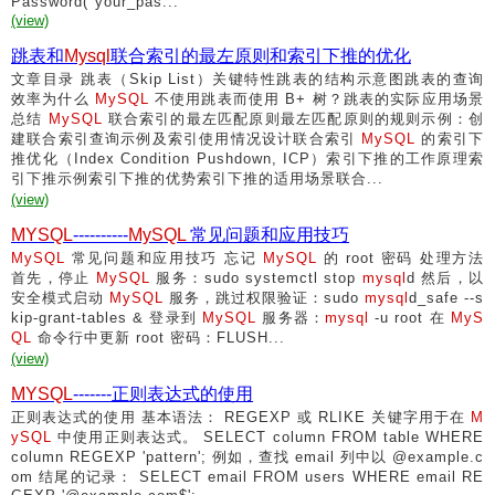
Password("your_pas...
(view)
跳表和
Mysql
联合索引的最左原则和索引下推的优化
文章目录 跳表（Skip List）关键特性跳表的结构示意图跳表的查询
效率为什么
MySQL
不使用跳表而使用 B+ 树？跳表的实际应用场景
总结
MySQL
联合索引的最左匹配原则最左匹配原则的规则示例：创
建联合索引查询示例及索引使用情况设计联合索引
MySQL
的索引下
推优化（Index Condition Pushdown, ICP）索引下推的工作原理索
引下推示例索引下推的优势索引下推的适用场景联合...
(view)
MYSQL
----------
MySQL
常见问题和应用技巧
MySQL
常见问题和应用技巧 忘记
MySQL
的 root 密码 处理方法
首先，停止
MySQL
服务：sudo systemctl stop
mysql
d 然后，以
安全模式启动
MySQL
服务，跳过权限验证：sudo
mysql
d_safe --s
kip-grant-tables & 登录到
MySQL
服务器：
mysql
-u root 在
MyS
QL
命令行中更新 root 密码：FLUSH...
(view)
MYSQL
-------正则表达式的使用
正则表达式的使用 基本语法： REGEXP 或 RLIKE 关键字用于在
M
ySQL
中使用正则表达式。 SELECT column FROM table WHERE
column REGEXP 'pattern'; 例如，查找 email 列中以 @example.c
om 结尾的记录： SELECT email FROM users WHERE email RE