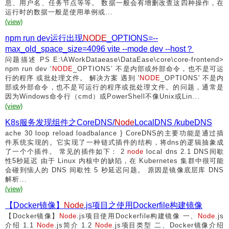
息、用户名、任务节点等等。 数据一般会有增删改查这四种操作，在
运行时的数据一般是使用单例或...
(view)
npm run dev运行出现
NODE
_OPTIONS=--
max_old_space_size=4096 vite --mode dev --host？
问题描述 PS E:\AWorkDataease\DataEase\core\core-frontend>
npm run dev ‘
NODE
_OPTIONS’ 不是内部或外部命令，也不是可运
行的程序 或批处理文件。 解决方案 遇到 '
NODE
_OPTIONS' 不是内
部或外部命令，也不是可运行的程序或批处理文件。的问题，通常是
因为Windows命令行（cmd）或PowerShell不像Unix或Lin...
(view)
K8s服务发现组件之CoreDNS/
Node
LocalDNS /kubeDNS
ache 30 loop reload loadbalance } CoreDNS的主要功能是通过插
件系统实现的。它实现了一种链式插件的结构，将dns的逻辑抽象成
了一个个插件。 常见的插件如下： 2
node
local dns 2.1 DNS间歇
性5秒延迟 由于 Linux 内核中的缺陷，在 Kubernetes 集群中很可能
会碰到恼人的 DNS 间歇性 5 秒延迟问题。 原因是镜像底层库 DNS
解析...
(view)
【Docker镜像】
Node
.js项目之使用Dockerfile构建镜像
【Docker镜像】
Node
.js项目使用Dockerfile构建镜像 一、
Node
.js
介绍 1.1
Node
.js简介 1.2
Node
.js项目类型 二、Docker镜像介绍