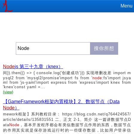
Menu
Node
js 第三十九章（knex）
间}).then(() => { console.log('创建成功')}) 实现增删改差 import m
ysql2 from 'mysql2/promise'import fs from '
node
:fs'import jsya
ml from 'js-yaml'import express from 'express'import knex from
'knex'const yaml =...
(view)
【GameFramework框架内置模块】2、数据节点（Data
Node
）
mework框架】系列教程目录： https://blog.csdn.net/q764424567/
article/details/135831551 二、正文 2-1、简介 这一篇讲数据节点D
ata
Node
，基本开发程序都会有类似数据节点作用的东西，数据节点
的作用其实就是保存游戏运行时的一些缓存数据，比如用户登录信