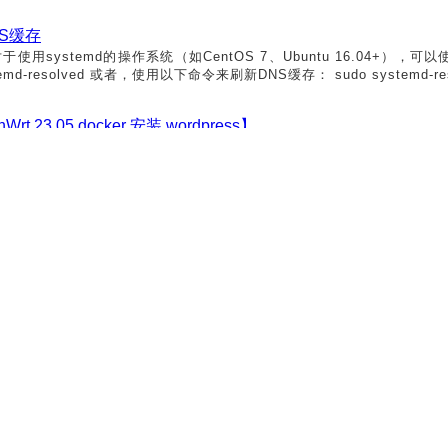
NS缓存
于使用systemd的操作系统（如CentOS 7、Ubuntu 16.04+），可以使
stemd-resolved 或者，使用以下命令来刷新DNS缓存： sudo systemd-resol
nWrt 23.05 docker 安装 wordpress】
7-
Windows
-OpenWrt 23.05 docker 安装 wordpress 文章目录
wordpress 前言一、调试环境操作系统：
Windows
10 专业版调试环境 二、安装
目环境变量
命令2.cd 命令3. SET 命令4.SETX 命令5.goto 命令6.pause 
例，来详解用到的命令行语法。若本文未涉及到你需要的命令，则可以
或者打开或关闭命令回显功...
上一页
1
2
3
4
5
6
7
8
10
下一页