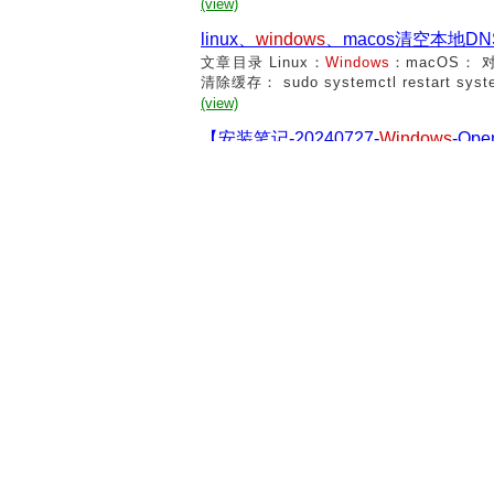
(view)
linux、
windows
、macos清空本地D
文章目录 Linux：
Windows
：macOS： 对
清除缓存： sudo systemctl restart sy
(view)
【安装笔记-20240727-
Windows
-Ope
安装笔记-系列文章目录 安装笔记-2024072
ows
-OpenWrt 23.05 docker 安装 
1、安装 b...
(view)
杂谈 |
windows
批处理脚本 | 配置项
文章目录 一、
windows
脚本编程1.echo 
脚本编程 以配置一个项目的环境变量为
的使用。 1.echo 命令 功能： 显示消息
(view)