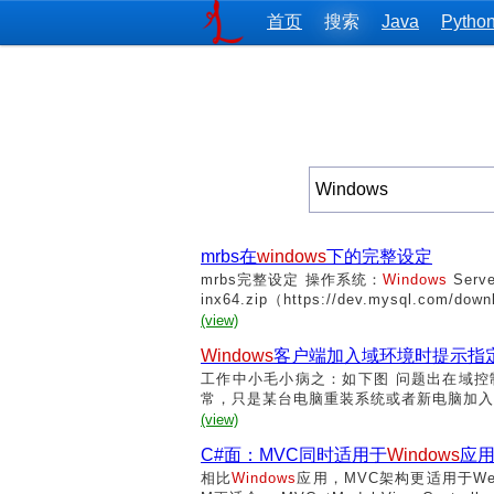
首页
搜索
Java
Pytho
mrbs在
windows
下的完整设定
mrbs完整设定 操作系统：
Windows
Serve
inx64.zip（https://dev.mysql.com/down
(view)
Windows
客户端加入域环境时提示指
工作中小毛小病之：如下图 问题出在域
常，只是某台电脑重装系统或者新电脑加入
(view)
C#面：MVC同时适用于
Windows
应用
相比
Windows
应用，MVC架构更适用于We