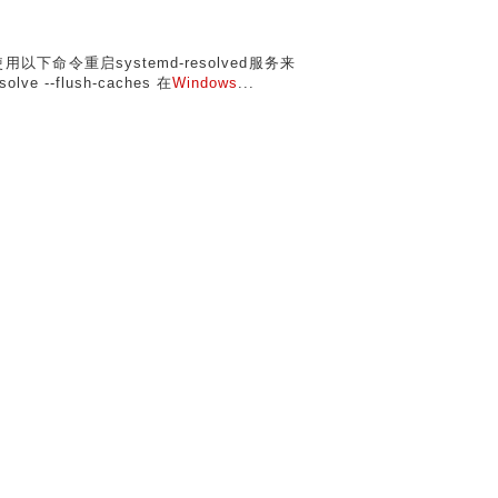
用以下命令重启systemd-resolved服务来
ve --flush-caches 在
Windows
...
 安装笔记-系列文章目录安装笔记-20240727-
Wind
步骤测试版本：openwrt-23.05运行测试
命令 二、环境变量配置批处理程序示例 一、
windows
查看：
Windows
命令 这个链接来查看命令