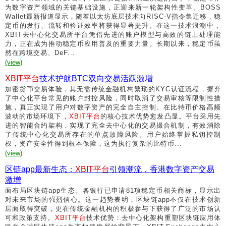
为数字资产领域的关键基础设施，正迎来新一轮架构性变革。BOSS
Wallet最新报道显示，随着以太坊底层技术向RISC-V指令集迁移，稳
定币的发行、流转和验证效率将获得显著提升。在这一技术浪潮中，
XBIT去中心化交易所平台凭借先进的账户模型与高效的链上处理能
力，正在成为推动稳定币应用普及的重要力量。长期以来，稳定币虽
然在跨境交易、DeF...
(view)
XBIT平台
技术护航BTC双向交易活跃激增
加密货币交易体验，其无需传统金融机构繁琐的KYC认证流程，摒弃
了中心化平台常见的账户封控风险，同时取消了交易审核等限制性措
施，真正实现了用户对数字资产的完全自主控制。在比特币价格高频
波动的市场环境下，
XBIT平台
的核心技术优势愈发凸显。平台采用先
进的智能合约架构，实现了完全去中心化的交易撮合机制，有效消除
了传统中心化交易所存在的单点故障风险。用户始终掌握私钥控制
权，资产安全性得到根本保障，这为执行复杂的比特币...
(view)
区链app最新生态：
XBIT平台
引领潮流，香港数字资产交易
激增
面布局区块链app生态。各银行已申请81项稳定币相关商标，显示出
对未来市场的强烈信心。这一趋势表明，区块链app不仅在技术创新
层面取得突破，更在传统金融机构的积极参与下获得了广泛的市场认
可和政策支持。
XBIT平台
技术优势：去中心化架构重塑区块链应用体