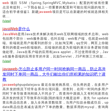
web
项目 SSM（Spring,SpringMVC,Mybatis）配置的时候有些重
点没有提到，一下我会贴上一些重要的配置和可能出现问题的地方，
适合初学者借鉴1. 新建
javaweb
项目是可以在新建的时候就选择相关
依...
(view)
javaWeb
是什么
JavaWeb
是用Java技术来解决相关web互联网领域的技术总和。web
包括两个部分：web服务器端，也叫后端；web客户端，也就是web前
端。前端就是用户能看到的部分，比如淘宝网，qq空间，网页上你能
看到的都是web前端做的。后端做的就是为前端的展示业务逻辑功能
做处理。Java在客户端的应用有java applet，不过使用得很少，Jav
a在服务器端的应用非常的丰富，比如Servlet，JSP和第三方框架...
(view)
javaweb
-怎么防止多用户同一时间抢购同一商品，防止高并
发同时下单同一商品，大牛们献出你们所积累的知识吧？请
教
javaweb
phpupdatejava 最近在做抢购系统，但头疼的是，在多用户
高并发的情况下经常会库存出现问题。排查到，在同一时间内多用户
同时下单导致查询和插入不同步了，而查询中跟插入又有时间差而在
高并发的情况下导致库存问题(我的项目大概是这样，首先 for update
查出商品信息表，放入全局表里数组里，当用户扣款余额成功后，up
date商品信息表减去该用户下单的数量。数据库用的mysql，查询商