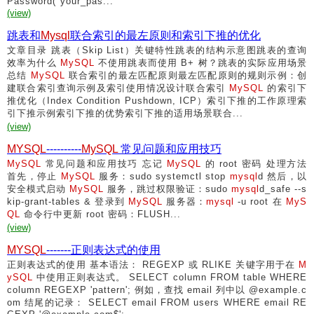
Password("your_pas...
(view)
跳表和
Mysql
联合索引的最左原则和索引下推的优化
文章目录 跳表（Skip List）关键特性跳表的结构示意图跳表的查询
效率为什么
MySQL
不使用跳表而使用 B+ 树？跳表的实际应用场景
总结
MySQL
联合索引的最左匹配原则最左匹配原则的规则示例：创
建联合索引查询示例及索引使用情况设计联合索引
MySQL
的索引下
推优化（Index Condition Pushdown, ICP）索引下推的工作原理索
引下推示例索引下推的优势索引下推的适用场景联合...
(view)
MYSQL
----------
MySQL
常见问题和应用技巧
MySQL
常见问题和应用技巧 忘记
MySQL
的 root 密码 处理方法
首先，停止
MySQL
服务：sudo systemctl stop
mysql
d 然后，以
安全模式启动
MySQL
服务，跳过权限验证：sudo
mysql
d_safe --s
kip-grant-tables & 登录到
MySQL
服务器：
mysql
-u root 在
MyS
QL
命令行中更新 root 密码：FLUSH...
(view)
MYSQL
-------正则表达式的使用
正则表达式的使用 基本语法： REGEXP 或 RLIKE 关键字用于在
M
ySQL
中使用正则表达式。 SELECT column FROM table WHERE
column REGEXP 'pattern'; 例如，查找 email 列中以 @example.c
om 结尾的记录： SELECT email FROM users WHERE email RE