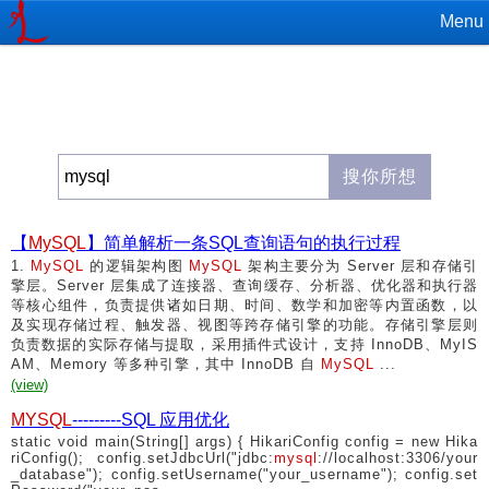
Menu
【
MySQL
】简单解析一条SQL查询语句的执行过程
1.
MySQL
的逻辑架构图
MySQL
架构主要分为 Server 层和存储引
擎层。Server 层集成了连接器、查询缓存、分析器、优化器和执行器
等核心组件，负责提供诸如日期、时间、数学和加密等内置函数，以
及实现存储过程、触发器、视图等跨存储引擎的功能。存储引擎层则
负责数据的实际存储与提取，采用插件式设计，支持 InnoDB、MyIS
AM、Memory 等多种引擎，其中 InnoDB 自
MySQL
...
(view)
MYSQL
---------SQL 应用优化
static void main(String[] args) { HikariConfig config = new Hika
riConfig(); config.setJdbcUrl("jdbc:
mysql
://localhost:3306/your
_database"); config.setUsername("your_username"); config.set