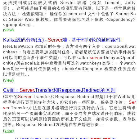
无法找到或启动嵌入式的 Servlet 容器（例如 Tomcat、Jetty
等）。这可能是由于项目的依赖项配置有问题。以下是一些常见的解
决方法： 检查依赖项： 确保你的 pom.xml 文件中包含了 Spring Bo
ot Starter Web 依赖项。你需要确保包含以下依赖 <dependency>
<groupId>org...
(view)
Kafka源码分析(五) -
Server
端 - 基于时间轮的延时组件
leteElseWatch 添加延时任务；该方法有两个入参：operation和wat
chkeys；前者是要添加的延时任务，后者是该任务要监听的事件类型
(可以同时监听多个事件类型)；可以在kafka.
server
.DelayedOperati
onKey所在scala文件中查看目前可选的watchkeys类型；一个watch
key对应一个延时任务队列； checkAndComplete 检查各任务是否
以满足提前...
(view)
C#面：
Server
.Transfer和Response.Redirect的区别
C#中的
Server
.Transfer和Response.Redirect都是用于在Web应用
程序中进行页面跳转的方法，但它们有一些区别。 服务器传输：
Ser
ver
.Transfer方法是在服务器端进行页面跳转的方法。它通过将请求
转发给另一个页面来实现跳转，而不会向客户端发送任何响应。跳转
后的页面可以访问原始页面的所有上下文信息，如请求参数、表单数
据等。Response.Redirect方法是在客户端进行页...
(view)