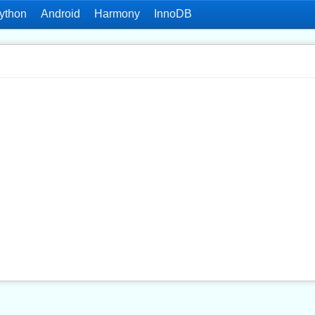
ython
Android
Harmony
InnoDB