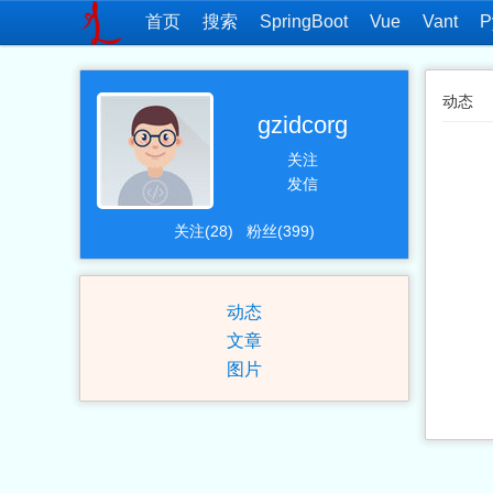
首页
搜索
SpringBoot
Vue
Vant
P
动态
gzidcorg
关注
发信
关注(28)
粉丝(399)
动态
文章
图片