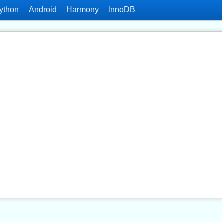
ython
Android
Harmony
InnoDB