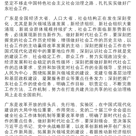
坚定不移走中国特色社会主义社会治理之路，扎扎实实做好广
东社会工作。
广东是全国经济大省、人口大省，社会结构正在发生深刻变
化，尤其是新兴领域迅速发展，新经济组织、新社会组织大量
涌现，新就业群体规模持续扩大，社会工作面临新形势新任
务，必须展现新担当新作为。做好新时代社会工作，要深刻把
握党的社会工作历史经验，增强做好社会工作的历史主动，以
社会工作的主动赢得改革发展的主动；深刻把握社会工作在中
国式现代化进程中的重要地位作用，深刻认识社会工作就是党
的建设工作、社会稳定工作、群众工作，努力实现政治安全、
经济发展和社会稳定的良性循环；深刻把握做好新时代社会工
作的总体要求，坚持和加强党对社会工作的全面领导，坚持以
人民为中心，围绕拓展新兴领域党的建设、党建引领基层治理
和基层政权建设、凝聚服务群众等重点任务发力；深刻把握广
东社会工作的使命任务，明确工作目标、职责定位，不断完善
工作方法、工作机制，努力在打造共建共治共享的社会治理格
局上走在全国前列。
广东是改革开放的排头兵、先行地、实验区，在中国式现代化
建设的大局中地位重要、作用突出。党的二十届三中全会提出
健全社会工作体制机制等重要改革举措，明确了新时代社会工
作的重点任务。做好新时代社会工作，要深刻领会、坚决落实
习近平总书记、党中央战略部署，以改革创新精神开创广东社
会工作新局面。拓展新兴领域党的建设，着眼推动新经济组织