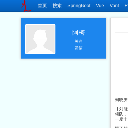
首页
搜索
SpringBoot
Vue
Vant
P
阿梅
关注
发信
刘晓庆
【刘晓
领队，
一度十