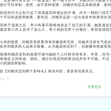
，这起事件发生在《一路繁花》的一期节目中，刘晓庆作为该期节
进行节目录制，然而，由于某种原因，刘晓庆却迟迟未能现身，直
的迟到行为立刻引起了现场嘉宾和观众的不满，作为一档热门综艺
个节目的进度和效果，更何况，刘晓庆还是一位出道多年的资深女
庆终于现身之后，李小冉毫不留情地表达了自己的不满，她直接走
嘉宾和工作人员等了这么久，李小冉的言辞十分激烈，甚至连续指
小冉的指责，刘晓庆虽然显得有些尴尬和无奈，但她并没有生气或反
友对刘晓庆的人品表示敬佩，认为她虽然迟到了，但能够坦然接受
猜测刘晓庆迟到的原因可能与她的个人行程安排有关。毕竟，作为
和场合之间奔波。因此，偶尔出现迟到的情况也并非不可能。不过
小的困扰和影响。
是【刘晓庆迟到两个多钟头】相关内容，更多资讯请关注。
 09:57
查看更多