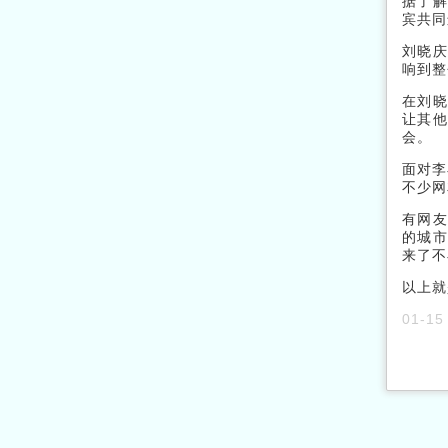
据了解
宾共同
刘晓庆
响到整
在刘晓
让其他
会。
面对李
不少网
有网友
的城市
来了不
以上就
01-15