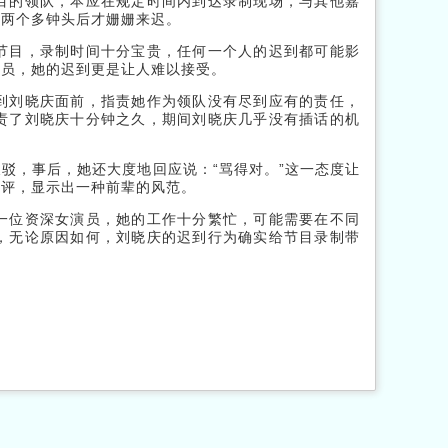
目的领队，本应在规定时间内到达录制现场，与其他嘉
到两个多钟头后才姗姗来迟。
节目，录制时间十分宝贵，任何一个人的迟到都可能影
演员，她的迟到更是让人难以接受。
到刘晓庆面前，指责她作为领队没有尽到应有的责任，
责了刘晓庆十分钟之久，期间刘晓庆几乎没有插话的机
驳，事后，她还大度地回应说：“骂得对。”这一态度让
批评，显示出一种前辈的风范。
一位资深女演员，她的工作十分繁忙，可能需要在不同
，无论原因如何，刘晓庆的迟到行为确实给节目录制带