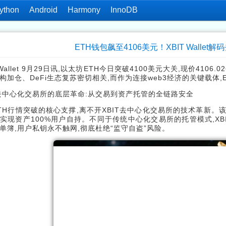
ython
Android
Harmony
InnoDB
ETH钱包飙至4106美元！XBIT Wallet
 Wallet 9月29日讯,以太坊ETH今日突破4100美元大关,现价4106
构加仓、DeFi生态复苏密切相关,而作为连接web3经济的关键载体,ET
T去中心化交易所的底层革命:从交易到资产托管的全链路安全
TH行情突破的核心支撑,离不开XBIT去中心化交易所的技术革新。
实现资产100%用户自持。不同于传统中心化交易所的托管模式,XBIT
单簿,用户私钥永不触网,彻底杜绝“监守自盗”风险。