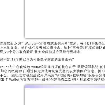
管理层面,XBIT Wallet开创“分布式密钥分片”技术。每个ETH
户本地设备、硬件钱包及云端加密沙盒。这种“三分管理”模式既防
至少9个分片联合验证,将安全阈值提升至银行级标准。
识科普:12个助记词为何是数字财富的生命密码?
T Wallet去中心化钱包 web3经济通行证的核心在于“助记词即私钥
准加密的私钥种子,通过特定算法可恢复完整的以太坊账户信息。据XB
不当。因此,官方强烈建议用户采用“物理隔离+数字加密”双备份策
XBIT Wallet内置的“暗码生成器”创建动态二次密码,形成双重防护