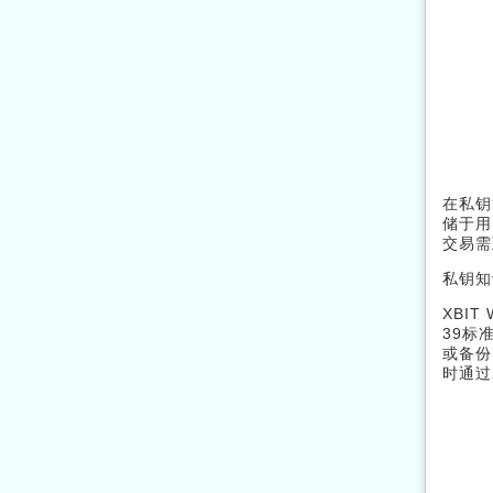
在私钥
储于用
交易需
私钥知
XBI
39标
或备份
时通过