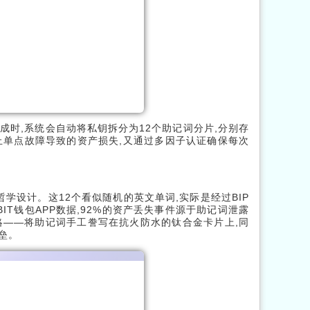
钱包生成时,系统会自动将私钥拆分为12个助记词分片,分别存
止单点故障导致的资产损失,又通过多因子认证确保每次
”的哲学设计。这12个看似随机的英文单词,实际是经过BIP
IT钱包APP数据,92%的资产丢失事件源于助记词泄露
略——将助记词手工誊写在抗火防水的钛合金卡片上,同
壁垒。