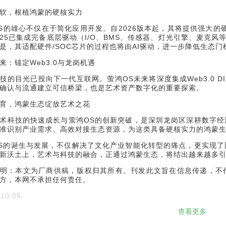
软，根植鸿蒙的硬核实力
S的雄心不仅在于简化应用开发。自2026版本起，其将提供强大的硬
2025已集成完备底层驱动（I/O、BMS、传感器、灯光引擎、麦克
是，其适配硬件/SOC芯片的过程也将由AI驱动，进一步降低生态门
来：锚定Web3.0与龙岗机遇
技的目光已投向下一代互联网。萤鸿OS未来将深度集成Web3.0 
确认与流通建立可信桥梁，也是艺术资产数字化的重要探索。
育，鸿蒙生态绽放艺术之花
术科技的快速成长与萤鸿OS的创新突破，是深圳龙岗区深耕数字
准识别产业需求、高效对接生态资源，为这类具备硬核实力的鸿蒙
S的诞生与发展，不仅解决了文化产业智能化转型的痛点，更实现
新沃土上，艺术与科技的融合，正通过鸿蒙生态，将结出越来越多
明：本文为厂商供稿，版权归其所有。刊发此文旨在信息传递，不
方，本网不承担任何责任。
 10:55
查看更多