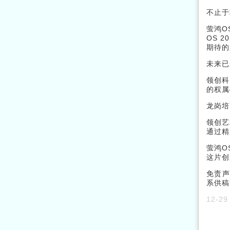
不止于
萤鸿O
OS 
期待的
未来已
领创科
的权属
龙岗培
领创艺
通过精
萤鸿O
这片创
免责声
系供稿
12-29