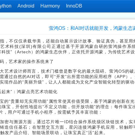
ython
Android
Harmony
InnoDB
萤鸿OS：和AI对话就能开发，鸿蒙生
指，不仅仅承载华美，还能自动展示设计故事、验证真伪，甚至用
艺术科技(深圳)有限公司正通过基于开源鸿蒙自研的萤鸿操作系统（
术科技”（Artech）的鸿蒙生态伙伴，正依托开源鸿蒙，为传统艺术
码，艺术家的操作系统来了
大艺术设计师而言，技术门槛曾是数字化的最大阻碍。萤鸿OS的
需通过自然的AI对话，即可“开发”出所需功能的应用程序（APP
实现作品的“美丽升级”，让人人都能成为文化产业智能化转型的驱动
活起来”：鸿蒙点亮艺术功能化
宝的“贵重却无实用功能”属性常使其价值受限，基于鸿蒙的创新在
的珠宝，开创性地提出“不定义功能，但开放功能”的理念：每件珠宝
芯片，用户可通过手机小程序，按需赋予其丰富功能：
加密与溯源方面，通过芯片唯一ID结合操作系统级区块链技术，
铸造信任基石；在智慧交互方面，星闪连接鸿蒙手机应用，轻触即
C触发产品介绍、智能场景联动，让珠宝真正“活”起来。