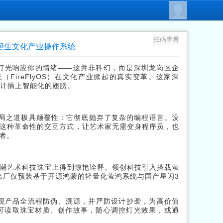
扫码查看
态诞生文化产业操作系统
灯光响应你的情绪——这并非科幻，而是深圳龙岗区企
FireFlyOS）在文化产业掀起的真实变革。这家深
设计插上智能化的翅膀。
破局之道极具颠覆性：它彻底抛弃了复杂的编程语言。设
）。这种革命性的交互方式，让艺术家无需变身程序员，也
者。
光潮艺术科技珠宝上得到惊艳诠释。领创科技引入搭载萤
出厂仅预装基于开源鸿蒙的轻量化萤鸿系统与国产星闪3
实现产品全流程防伪、溯源，并严防设计抄袭，为高价值
可读取珠宝材质、创作故事，随心调控灯光效果，或通