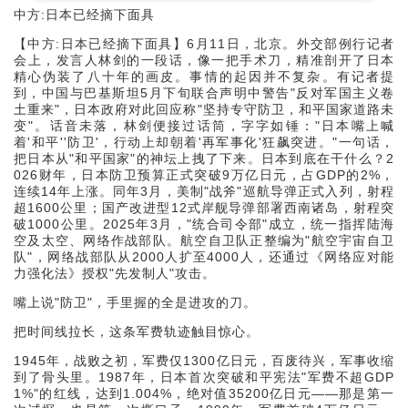
中方:日本已经摘下面具
【中方:日本已经摘下面具】6月11日，北京。外交部例行记者
会上，发言人林剑的一段话，像一把手术刀，精准剖开了日本
精心伪装了八十年的画皮。事情的起因并不复杂。有记者提
到，中国与巴基斯坦5月下旬联合声明中警告"反对军国主义卷
土重来"，日本政府对此回应称"坚持专守防卫，和平国家道路未
变"。话音未落，林剑便接过话筒，字字如锤："日本嘴上喊
着'和平''防卫'，行动上却朝着'再军事化'狂飙突进。"一句话，
把日本从"和平国家"的神坛上拽了下来。日本到底在干什么？2
026财年，日本防卫预算正式突破9万亿日元，占GDP的2%，
连续14年上涨。同年3月，美制"战斧"巡航导弹正式入列，射程
超1600公里；国产改进型12式岸舰导弹部署西南诸岛，射程突
破1000公里。2025年3月，"统合司令部"成立，统一指挥陆海
空及太空、网络作战部队。航空自卫队正整编为"航空宇宙自卫
队"，网络战部队从2000人扩至4000人，还通过《网络应对能
力强化法》授权"先发制人"攻击。
嘴上说"防卫"，手里握的全是进攻的刀。
把时间线拉长，这条军费轨迹触目惊心。
1945年，战败之初，军费仅1300亿日元，百废待兴，军事收缩
到了骨头里。1987年，日本首次突破和平宪法"军费不超GDP
1%"的红线，达到1.004%，绝对值35200亿日元——那是第一