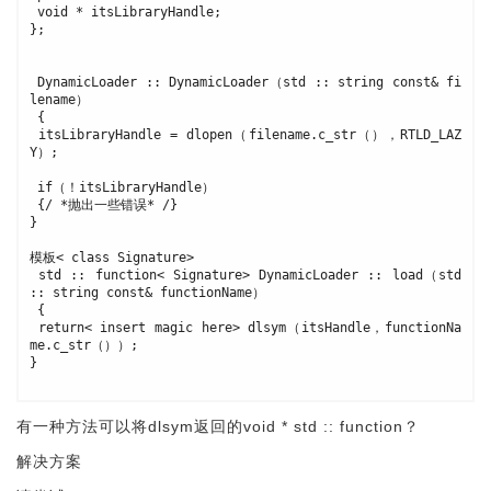
 void * itsLibraryHandle; 
}; 
 DynamicLoader :: DynamicLoader（std :: string const& fi
lename）
 {
 itsLibraryHandle = dlopen（filename.c_str（），RTLD_LAZ
Y）; 
 if（！itsLibraryHandle）
 {/ *抛出一些错误* /} 
} 
模板< class Signature> 
 std :: function< Signature> DynamicLoader :: load（std 
:: string const& functionName）
 {
 return< insert magic here> dlsym（itsHandle，functionNa
me.c_str（））; 
} 
有一种方法可以将dlsym返回的void * std :: function？
解决方案