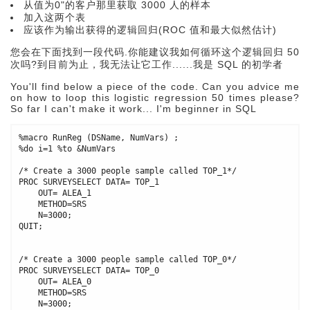
从值为0"的客户那里获取 3000 人的样本
加入这两个表
应该作为输出获得的逻辑回归(ROC 值和最大似然估计)
您会在下面找到一段代码.你能建议我如何循环这个逻辑回归 50
次吗?到目前为止，我无法让它工作......我是 SQL 的初学者
You'll find below a piece of the code. Can you advice me
on how to loop this logistic regression 50 times please?
So far I can't make it work... I'm beginner in SQL
%macro RunReg (DSName, NumVars) ;

%do i=1 %to &NumVars

/* Create a 3000 people sample called TOP_1*/

PROC SURVEYSELECT DATA= TOP_1

    OUT= ALEA_1

    METHOD=SRS

    N=3000;

QUIT;

/* Create a 3000 people sample called TOP_0*/

PROC SURVEYSELECT DATA= TOP_0

    OUT= ALEA_0

    METHOD=SRS

    N=3000;
