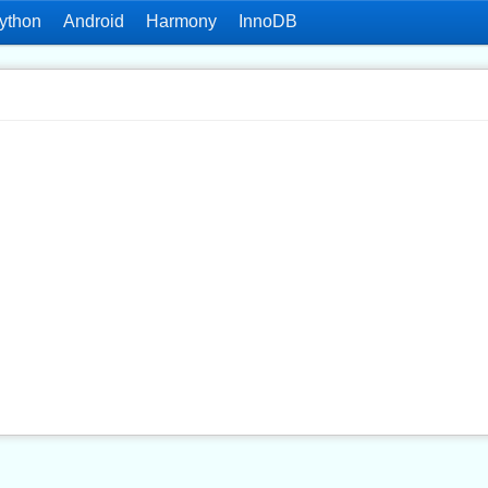
ython
Android
Harmony
InnoDB