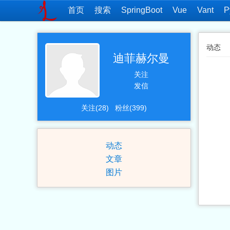
首页
搜索
SpringBoot
Vue
Vant
P
动态
迪菲赫尔曼
关注
发信
关注(28)
粉丝(399)
动态
文章
图片