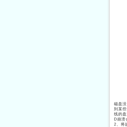
磁盘没
到某些
线的盘
D崩溃
2、将