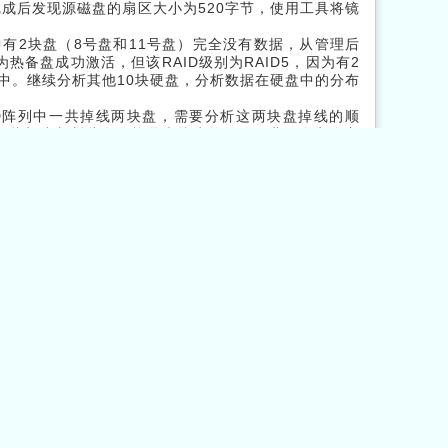
成后发现源磁盘的扇区大小为520字节，使用工具将镜
中有2块盘（8号盘和11号盘）完全没有数据，从管理后
为热备盘成功激活，但该RAID级别为RAID5，因为有2
盘中。继续分析其他10块硬盘，分析数据在硬盘中的分布
AID阵列中一共掉线两块盘，需要分析这两块盘掉线的顺
因此初步判断此盘可能是先掉线的。使用北亚企安自主
RAID阵列中的分配信息和LUN分配的数据块MAP。根据
件系统解释，在解释某些文件系统元文件的过程中程序报
的分析与调试，发现无法解释文件系统的的原因是存储瘫