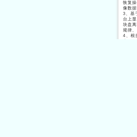
恢复操
像数据
3、基
台上显
块盘离
规律、
4、根
序。经
开发的
5、由
LUN
6、使
错。开
痪导致
7、修