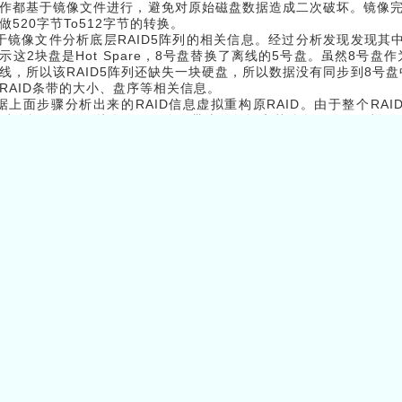
作都基于镜像文件进行，避免对原始磁盘数据造成二次破坏。镜像完
做520字节To512字节的转换。
于镜像文件分析底层RAID5阵列的相关信息。经过分析发现发现其
示这2块盘是Hot Spare，8号盘替换了离线的5号盘。虽然8号盘作
线，所以该RAID5阵列还缺失一块硬盘，所以数据没有同步到8号
RAID条带的大小、盘序等相关信息。
据上面步骤分析出来的RAID信息虚拟重构原RAID。由于整个R
过分析发现有一块盘在同一个条带上的数据和其他盘明显不一样，
RAID校验程序对这个条带做校验后确认先掉线的那块硬盘。
于LUN是基于RAID阵列的，完成原RAID阵列的重组后分析LUN在
相关信息解释LUN的数据MAP并导出LUN的所有数据。
用北亚企安自主开发的ZFS文件系统解释程序对生成的LUN做文
发工程师对程序做debug调试并分析程序报错原因，经过数小时
ZFS文件系统中某些元文件损坏。人工修复这些损坏的元文件。
复完成后解析ZFS文件系统，解析所有文件节点及目录结构。