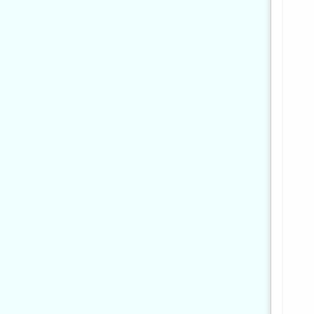
     };
     };