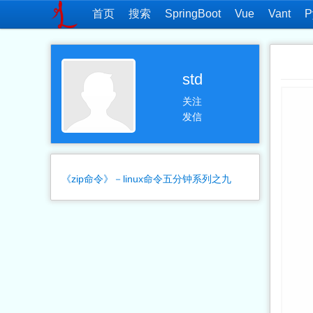
首页
搜索
SpringBoot
Vue
Vant
P
std
关注
发信
     #include <uf_part.h>
《zip命令》－linux命令五分钟系列之九
     using std::cerr;