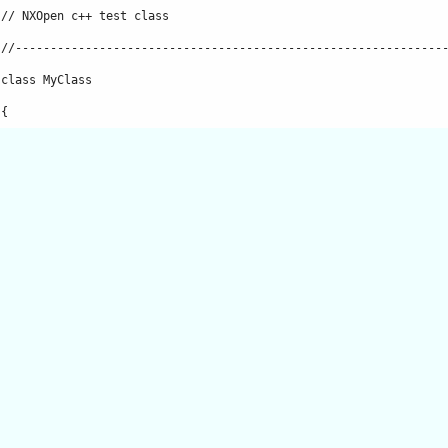
     // NXOpen c++ test class
     //------------------------------------------------------------
     class MyClass
     {
         // class members
     public:
         static Session *theSession;
c UI *theUI;

     MyClass();


     void do_it();
     void print(const NXString &);
     void print(const string &);

