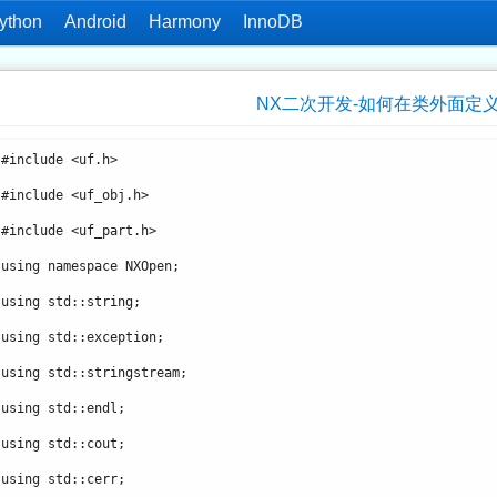
ython
Android
Harmony
InnoDB
NX二次开发-如何在类外面定
     #include <uf.h>
     #include <uf_obj.h>


     using namespace NXOpen;
     using std::string;
     using std::exception;
     using std::stringstream;
     using std::endl;
     using std::cout;

