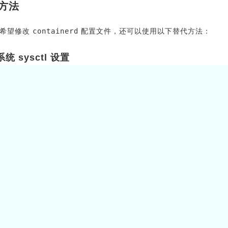
方法
不希望修改
containerd
配置文件，还可以使用以下替代方法：
统 sysctl 设置
修改系统的
sysctl
设置，允许非特权端口绑定：
sysctl
-w
net.ipv4.ip_unprivileged_port_start
=
0
永久生效，可以将其添加到
/etc/sysctl.conf
文件：
"net.ipv4.ip_unprivileged_port_start=0"
|
sudo
tee
-a
sysctl
-p
coredns
deployment 以使用特权权限
文提到的，可以在
coredns
deployment 中添加
securityContex