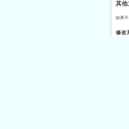
其他
如果
修改系
直接
sudo
要使其
echo
sudo
修改
如前