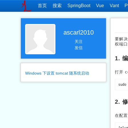
首页
搜索
SpringBoot
Vue
Vant
P
ascarl2010
要解
关注
权端口
发信
1. 
打开
c
Windows 下设置 tomcat 随系统启动
sudo
2.
在配