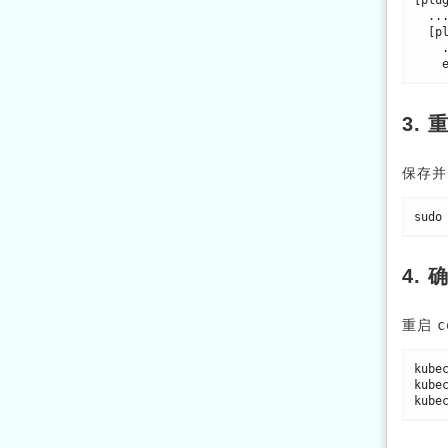
[plu
  ...

  [plugins."io.containerd.grpc.v1.cri".containerd]

    ...

3. 
保存
sudo
4.
重启
c
kube
kube
kube