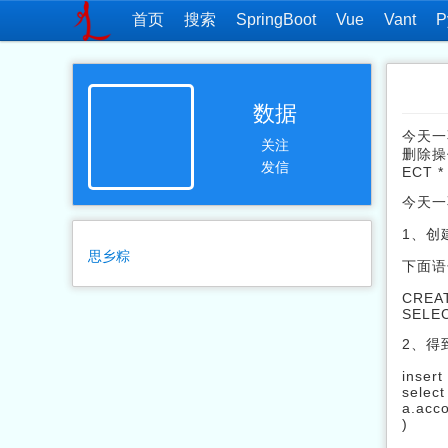
首页
搜索
SpringBoot
Vue
Vant
P
数据
今天一
关注
删除操
发信
ECT *
今天一
1、创
思乡粽
下面语
CREA
SELEC
2、得
insert
selec
a.acco
)