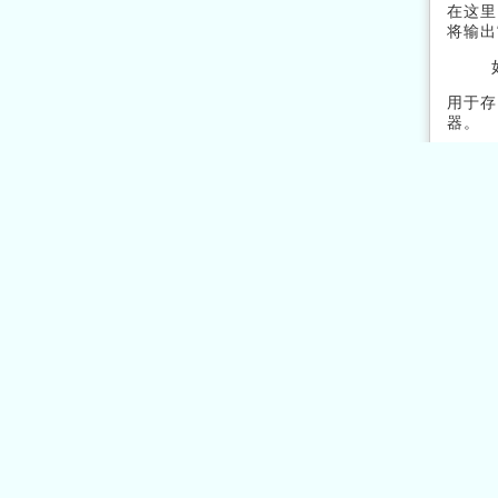
在这里
将输出“
用于存
器。
要创建
yii 
登录后
其中，
retur
    'sourcePath' => __DIR__ . '/..',

    'languages' => [

        'z
        'e
    ],

    'translator' => 'Yii::t',

    'sort' => false,

    'overwrite' => true,

    'removeUnused' => false,
