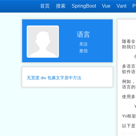
首页
搜索
SpringBoot
Vue
Vant
P
语言
随着全
关注
助我们
发信
多语言
软件语
无宽度 div 包裹文字居中方法
例如，
语言的
使用多
Yii
以下是使