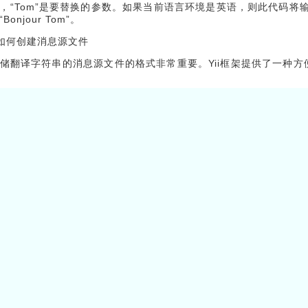
，“Tom”是要替换的参数。如果当前语言环境是英语，则此代码将输出“
Bonjour Tom”。
如何创建消息源文件
储翻译字符串的消息源文件的格式非常重要。Yii框架提供了一种方
消息源文件，请在Yii应用程序的控制台中运行以下命令：
message/extract config/messages.php
复制
config/messages.php为要将消息源放置的目录。它必须是一
n [

h-CN',

n-US',
