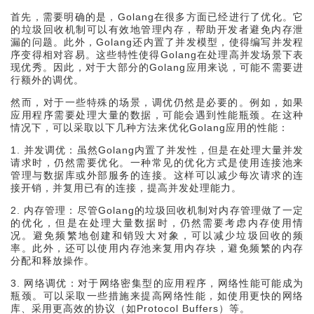
首先，需要明确的是，Golang在很多方面已经进行了优化。它
的垃圾回收机制可以有效地管理内存，帮助开发者避免内存泄
漏的问题。此外，Golang还内置了并发模型，使得编写并发程
序变得相对容易。这些特性使得Golang在处理高并发场景下表
现优秀。因此，对于大部分的Golang应用来说，可能不需要进
行额外的调优。
然而，对于一些特殊的场景，调优仍然是必要的。例如，如果
应用程序需要处理大量的数据，可能会遇到性能瓶颈。在这种
情况下，可以采取以下几种方法来优化Golang应用的性能：
1. 并发调优：虽然Golang内置了并发性，但是在处理大量并发
请求时，仍然需要优化。一种常见的优化方式是使用连接池来
管理与数据库或外部服务的连接。这样可以减少每次请求的连
接开销，并复用已有的连接，提高并发处理能力。
2. 内存管理：尽管Golang的垃圾回收机制对内存管理做了一定
的优化，但是在处理大量数据时，仍然需要考虑内存使用情
况。避免频繁地创建和销毁大对象，可以减少垃圾回收的频
率。此外，还可以使用内存池来复用内存块，避免频繁的内存
分配和释放操作。
3. 网络调优：对于网络密集型的应用程序，网络性能可能成为
瓶颈。可以采取一些措施来提高网络性能，如使用更快的网络
库、采用更高效的协议（如Protocol Buffers）等。