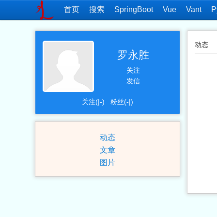
首页
搜索
SpringBoot
Vue
Vant
P
动态
罗永胜
关注
发信
关注(|-)
粉丝(-|)
动态
文章
图片