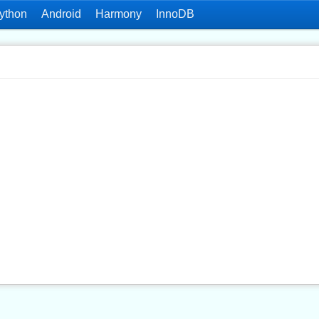
ython
Android
Harmony
InnoDB