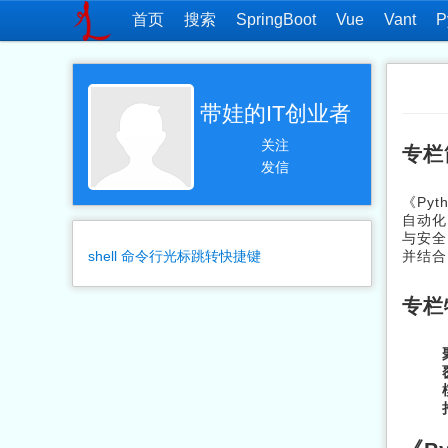
首页
搜索
SpringBoot
Vue
Vant
P
带娃的IT创业者
关注
专栏
发信
《Py
自动化
与安全
shell 命令行光标跳转快捷键
并结合
专栏