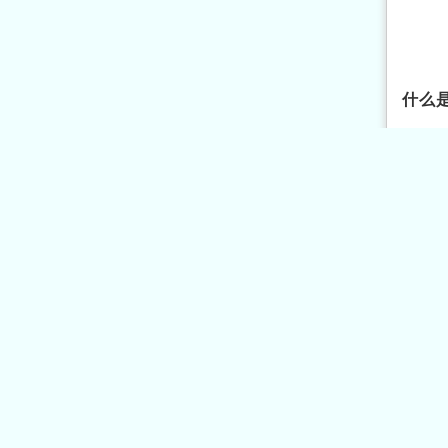
什么
定义
中间件
在不修
在 
Flas
口，Fl
什么
定义