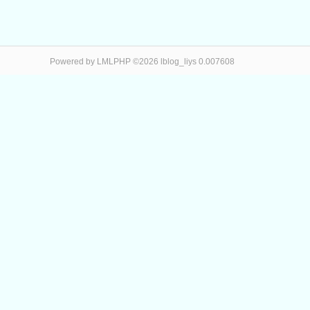
Powered by LMLPHP ©2026 lblog_liys 0.007608