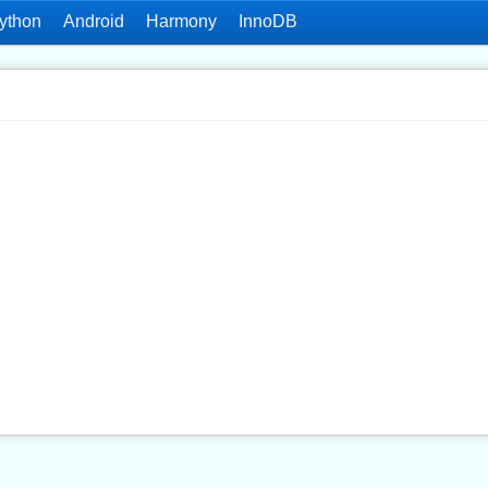
ython
Android
Harmony
InnoDB