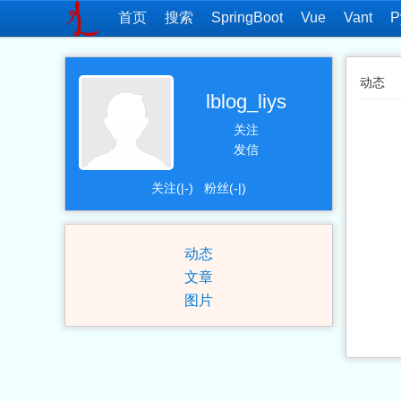
首页
搜索
SpringBoot
Vue
Vant
P
动态
lblog_liys
关注
发信
关注(|-)
粉丝(-|)
动态
文章
图片