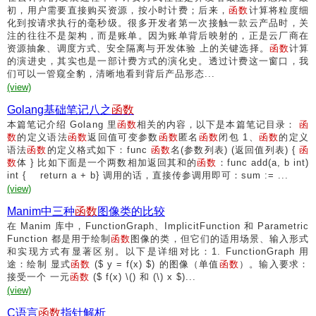
初，用户需要直接购买资源，按小时计费；后来，
函数
计算将粒度细
化到按请求执行的毫秒级。很多开发者第一次接触一款云产品时，关
注的往往不是架构，而是账单。因为账单背后映射的，正是云厂商在
资源抽象、调度方式、安全隔离与开发体验 上的关键选择。
函数
计算
的演进史，其实也是一部计费方式的演化史。透过计费这一窗口，我
们可以一管窥全豹，清晰地看到背后产品形态...
(view)
Golang基础笔记八之
函数
本篇笔记介绍 Golang 里
函数
相关的内容，以下是本篇笔记目录：
函
数
的定义语法
函数
返回值可变参数
函数
匿名
函数
闭包 1、
函数
的定义
语法
函数
的定义格式如下：func
函数
名(参数列表) (返回值列表) {
函
数
体 } 比如下面是一个两数相加返回其和的
函数
：func add(a, b int)
int { return a + b} 调用的话，直接传参调用即可：sum := ...
(view)
Manim中三种
函数
图像类的比较
在 Manim 库中，FunctionGraph、ImplicitFunction 和 Parametric
Function 都是用于绘制
函数
图像的类，但它们的适用场景、输入形式
和实现方式有显著区别。以下是详细对比：1. FunctionGraph 用
途：绘制 显式
函数
($ y = f(x) $) 的图像（单值
函数
）。输入要求：
接受一个 一元
函数
($ f(x) \() 和 (\) x $)...
(view)
C语言
函数
指针解析