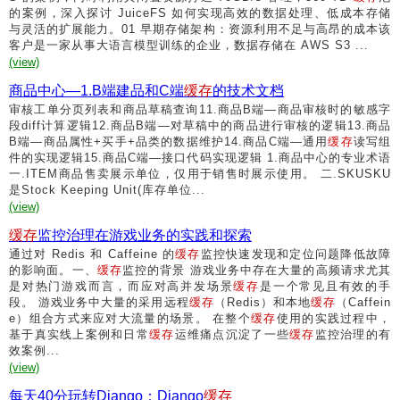
的案例，深入探讨 JuiceFS 如何实现高效的数据处理、低成本存储
与灵活的扩展能力。01 早期存储架构：资源利用不足与高昂的成本该
客户是一家从事大语言模型训练的企业，数据存储在 AWS S3 ...
(view)
商品中心—1.B端建品和C端
缓存
的技术文档
审核工单分页列表和商品草稿查询11.商品B端—商品审核时的敏感字
段diff计算逻辑12.商品B端—对草稿中的商品进行审核的逻辑13.商品
B端—商品属性+买手+品类的数据维护14.商品C端—通用
缓存
读写组
件的实现逻辑15.商品C端—接口代码实现逻辑 1.商品中心的专业术语
一.ITEM商品售卖展示单位，仅⽤于销售时展示使⽤。 二.SKUSKU
是Stock Keeping Unit(库存单位...
(view)
缓存
监控治理在游戏业务的实践和探索
通过对 Redis 和 Caffeine 的
缓存
监控快速发现和定位问题降低故障
的影响面。一、
缓存
监控的背景 游戏业务中存在大量的高频请求尤其
是对热门游戏而言，而应对高并发场景
缓存
是一个常见且有效的手
段。 游戏业务中大量的采用远程
缓存
（Redis）和本地
缓存
（Caffein
e）组合方式来应对大流量的场景。 在整个
缓存
使用的实践过程中，
基于真实线上案例和日常
缓存
运维痛点沉淀了一些
缓存
监控治理的有
效案例...
(view)
每天40分玩转Django：Django
缓存