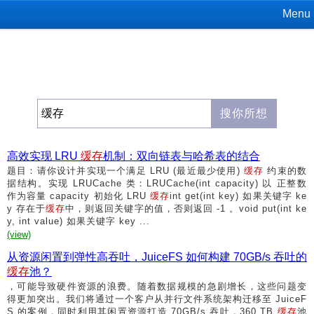
Menu
高效实现 LRU
缓存
机制：双向链表与哈希表的结合
题目：请你设计并实现一个满足 LRU (最近最少使用)
缓存
约束的数
据结构。实现 LRUCache 类：LRUCache(int capacity) 以 正整数
作为容量 capacity 初始化 LRU
缓存
int get(int key) 如果关键字 ke
y 存在于
缓存
中，则返回关键字的值，否则返回 -1 。void put(int ke
y, int value) 如果关键字 key ...
(view)
从资源闲置到弹性高吞吐，JuiceFS 如何构建 70GB/s 吞吐的
缓存
池？
，可能导致硬件资源的浪费。随着数据规模的急剧增长，这些问题变
得更加突出。我们将通过一个客户从并行文件系统架构迁移至 JuiceF
S 的案例，同时利用其闲置资源打造 70GB/s 吞吐，360 TB
缓存
池