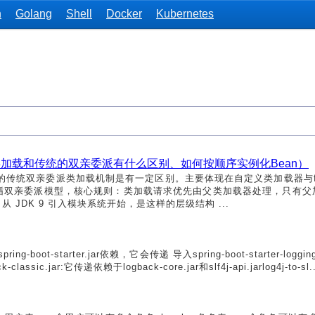
n
Golang
Shell
Docker
Kubernetes
加载和传统的双亲委派有什么区别、如何按顺序实例化Bean）
的传统双亲委派类加载机制是有一定区别。主要体现在自定义类加载器与fat j
遵循双亲委派模型，核心规则：类加载请求优先由父类加载器处理，只有父
从 JDK 9 引入模块系统开始，是这样的层级结构 ...
boot-starter.jar依赖，它会传递 导入spring-boot-starter-logg
-classic.jar:它传递依赖于logback-core.jar和slf4j-api.jarlog4j-to-sl..