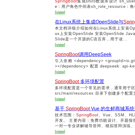
SpringBoot
集成shiro数据库设计 sh_us
e：用户角色中间表sh_role_resource：角色资源
(view)
在Linux系统上集成OpenSlide与
Spri
本文档详细介绍如何在Linux系统上安装Open
ux上安装OpenSlide 安装OpenSlide 
Slide是一个开源的C语言库，用于读...
(view)
SpringBoot
调用DeepSeek
引入依赖 <dependency> <groupId>io.github
></dependency> 配置 deepseek: api-key: s
(view)
SpringBoot
多环境配置
多环境配置是一个常见的需求，通常用于区分开发、测试和生产
src/main/resources 目录下创建多个配置文件，文件
(view)
基于
SpringBoot
Vue 的生鲜商城系
技术范围：
SpringBoot
、Vue、SSM、H
开发。 主要内容：免费功能设计、开题报
一对一专业讲解辅导答辩、模拟答辩演练、和理
(view)