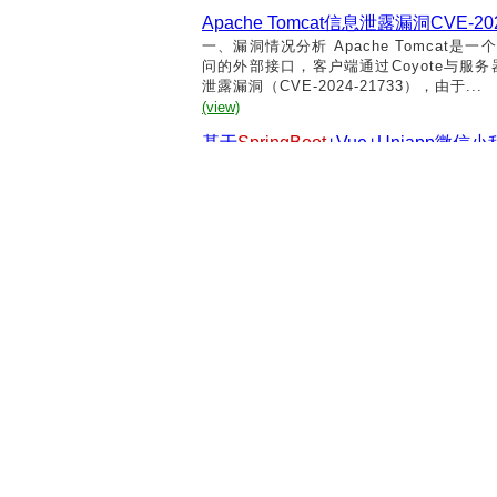
Apache Tomcat信息泄露漏洞CVE-202
一、漏洞情况分析 Apache Tomcat是一
问的外部接口，客户端通过Coyote与服务器建立链接
泄露漏洞（CVE-2024-21733），由于...
(view)
基于
SpringBoot
+Vue+Uniapp
博主介绍 系统演示录像 文章底部dd名片
可以直接影响一个系统的存活问题，针对开
书馆管理系统存在的问题等，通过对该阿博
(view)
SpringBoot
基于局域网的档案管理系
大的集成能力，成为构建现代企业级应用的首
开发环境 3.开发技术介绍 Java编程语言
S
用户使用系统实现各个功能编写测试用例，
(view)