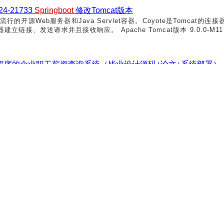
4-21733
Springboot
修改Tomcat版本
个流行的开源Web服务器和Java Servlet容器。Coyote是Tomcat
、发送请求并且接收响应。 Apache Tomcat版本 9.0.0-M11 - 9.
微信小程序的企业职工薪资查询系统（毕业设计源码+论文+系统部署）
，联系我获取更详细的演示视频 系统效果图 可行性分析 可行性分析是
发意义进行分析，还有就是是否可以通过所开发的系统来弥补传统手工统
图书馆管理系统的开发设计，不仅能够逐步减少工作人员的工作量，而且还
统的设计与实现
选框架。本文将带您深入了解Spring Boot框架的核心特性，并展示如
pringBoot
框架介绍 MySQL数据库 B/S架构 4.系统功能效果 5.
并进行测试。以确保系统流程的正确性。系统测试必不可少，...
上一页
1
2
3
4
5
6
7
8
10
下一页