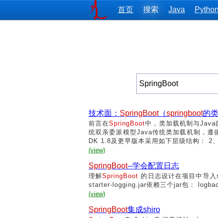
首页
搜索
Java
Pytho
技术面：
SpringBoot
（
springboot
的类
前言在
SpringBoot
中，类加载机制与Java
统双亲委派模型Java传统类加载机制，
DK 1.8及更早版本采用如下层级结构： 2、
(view)
SpringBoot
--学会配置日志
理解
SpringBoot
的日志设计在项目中导入spring-
starter-logging.jar依赖三个jar包： logback
(view)
SpringBoot
集成shiro