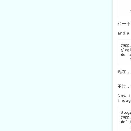
            flash('You n
            return
和一个
and a 
@app.
@logi
def i
现在，
不过，
Now, i
Though
@logi
@app.
def i