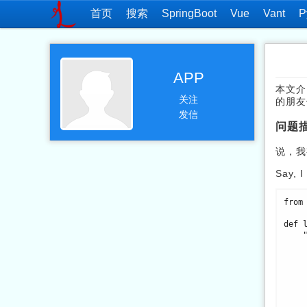
首页
搜索
SpringBoot
Vue
Vant
P
APP
本文介
关注
的朋友
发信
问题
说，我
Say, I
from 
def 
    """Decorator to check if user is logged in."""

        @wraps(decora
        def wrapper(*ar
        if False: # just to 
            return dec
        