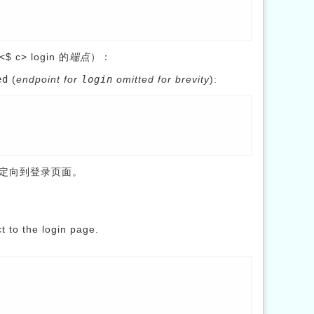
 c> login 的
端点
）：
ed
(
endpoint for
login
omitted for brevity
):
定向到登录页面。
ct to the login page.