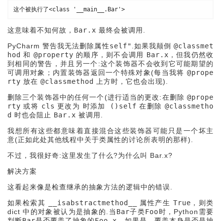
这个被执行了<class '__main__.Bar'>
这意味着不知何故，
Bar.x
最终会被调用.
PyCharm 警告我
无法删除属性self"
.如果我颠倒
@classmet
hod
和
@property
的顺序，则不会调用
Bar.x
，但我仍然收
到相同的警告，并且另一个:
这个装饰器不会收到它可能期望的
可调用对象；内置装饰器返回一个特殊对象
(每当我将
@prope
rty
放在
@classmethod
上方时，它也会出现).
删除三个装饰器中的任何一个(进行适当的更改:在删除
@prope
rty
或将
cls
更改为
时添加
()
self
在删除
@classmetho
d
时也会阻止
Bar.x
被调用.
我想所有这些都意味着直接混合这些装饰器可能只是一个坏主
意(正如此处其他线程中关于类属性的讨论所表明的那样).
不过，我很好奇:这里发生了什么?为什么叫 Bar.x?
解决方案
这看起来像是检查继承的抽象方法的逻辑中的错误.
如果检索其
__isabstractmethod__
属性产生
True
，则类
dict 中的对象被认为是抽象的.当
Bar
子类
Foo
时，Python需要
判断
Bar
是否覆盖了抽象的
Foo.x
，如果是，覆盖本身是否是抽