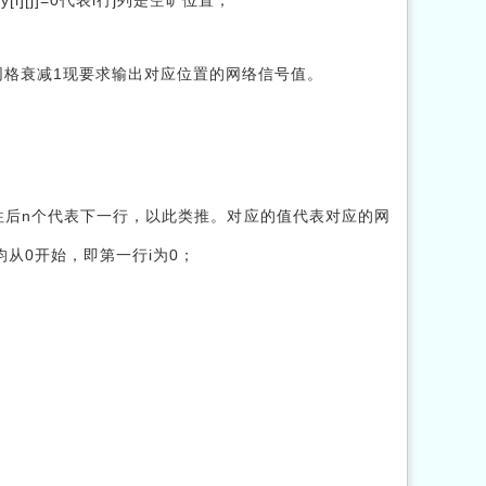
网格衰减1现要求输出对应位置的网络信号值。
往后n个代表下一行，以此类推。对应的值代表对应的网
和j均从0开始，即第一行i为0；