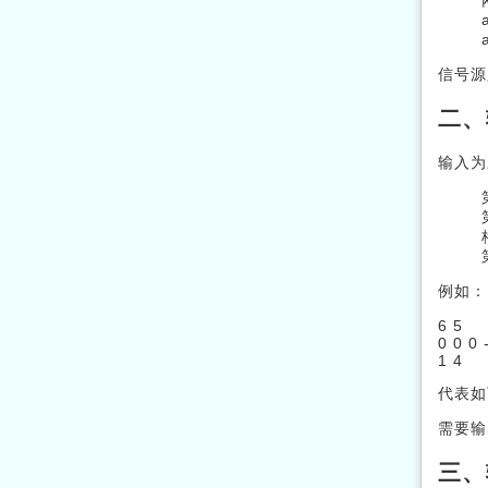
信号源
二、
输入为
例如：
6 5
0 0 0 
1 4
代表如
需要输
三、