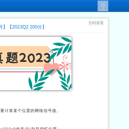
扫码查看
】【2023Q2 200分】
需要计算某个位置的网络信号值。
i][j]=0代表i行j列是空旷位置；