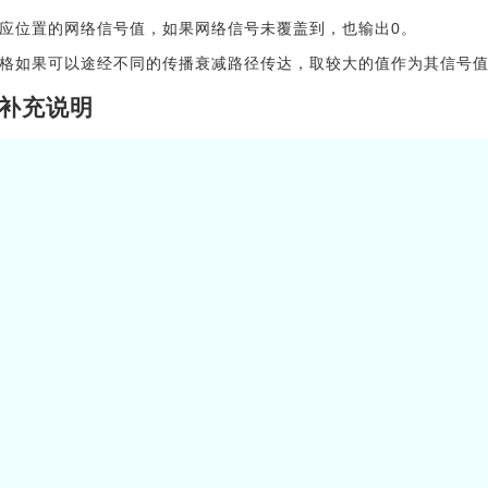
应位置的网络信号值，如果网络信号未覆盖到，也输出0。
格如果可以途经不同的传播衰减路径传达，取较大的值作为其信号
补充说明
m不一定等于n，m<100，n<100，网络信号值小于1000；
信号源只有1个，阻隔物可能有0个或多个；
输入的m，n与第二行的数组是合法的，无需处理数量对不上的异常
要求输出信号值的位置，不会是阻隔物
Java算法源码
ic
static
void
main
(
String
[
]
 args
)
{
Scanner
 sc 
=
new
Scanner
(
System
.
in
)
;
int
 m 
=
 sc
.
nextInt
(
)
;
int
 n 
=
 sc
.
nextInt
(
)
;
int
[
]
[
]
 arr 
=
new
int
[
m
]
[
n
]
;
//信号源横坐标
int
 x 
=
0
;
//信号源纵坐标
int
 y 
=
0
;
for
(
int
 i 
=
0
;
 i 
<
 m
;
 i
++
)
{