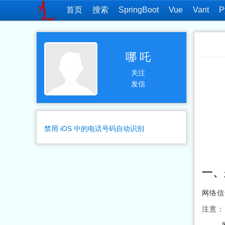
首页
搜索
SpringBoot
Vue
Vant
P
哪 吒
关注
发信
禁用 iOS 中的电话号码自动识别
一、
网络信
注意：