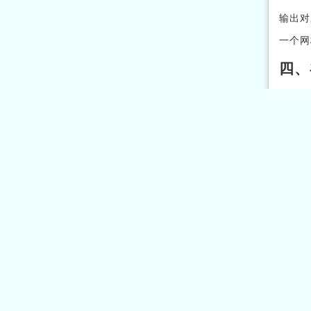
输出对
一个网
四、
五、
publ