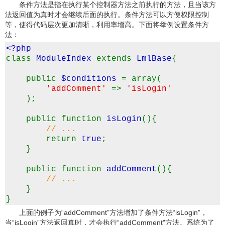
条件方法是指在执行某个控制器方法之前执行的方法，且当该方
法返回值为真时才会继续后面的执行。条件方法可以方便权限控制
等，使得代码层次更加清晰，利用率增高。下面将举例设置条件方
法：
<?php
class
ModuleIndex
extends
LmlBase
{
public
$conditions
= array(
'addComment'
=>
'isLogin'
);
public function
isLogin
(){
// ...
return
true
;
}
public function
addComment
(){
// ...
}
}
上面的例子为“addComment”方法增加了条件方法“isLogin”，
当“isLogin”方法返回真时，才会执行“addComment”方法。系统为了