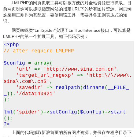
LMLPHP的网页抓取工具可以很方便的对全站资源进行抓取。目
前网页蜘蛛可以抓取指定网站的指定URL下的所有图片资源。网页蜘
蛛采用正则作为其配置，要使用该工具，需要具备正则表达式的知
识。
网页蜘蛛类"LmlSpider"实现了LmlToolInterface接口，可以算是
LMLPHP的第一个扩展工具。如下代码示例：
<?php
// after require LMLPHP
$config
= array(
'url'
=>
'http://www.sina.com.cn'
,
'target_url_regexp'
=>
'http:\/\/www\.
sina\.com\.cn$'
,
'savedir'
=>
realpath
(
dirname
(
__FILE_
_
)).
'/data140921'
);
lml
(
'spider'
)->
setConfig
(
$config
)->
start
();
?>
上面的代码抓取新浪首页的所有图片资源，并保存在程序目录下