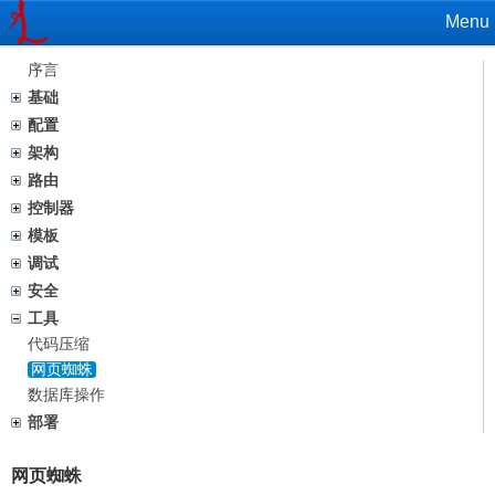
Menu
序言
基础
配置
架构
路由
控制器
模板
调试
安全
工具
代码压缩
网页蜘蛛
数据库操作
部署
网页蜘蛛