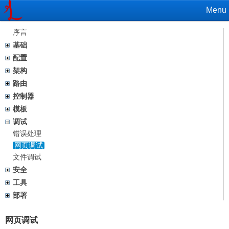
Menu
序言
基础
配置
架构
路由
控制器
模板
调试
错误处理
网页调试
文件调试
安全
工具
部署
网页调试