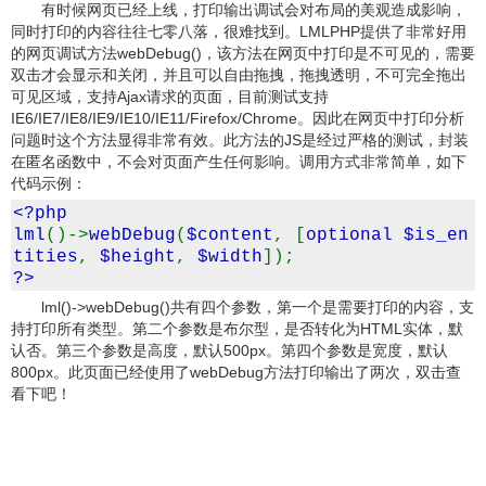
有时候网页已经上线，打印输出调试会对布局的美观造成影响，
同时打印的内容往往七零八落，很难找到。LMLPHP提供了非常好用
的网页调试方法webDebug()，该方法在网页中打印是不可见的，需要
双击才会显示和关闭，并且可以自由拖拽，拖拽透明，不可完全拖出
可见区域，支持Ajax请求的页面，目前测试支持
IE6/IE7/IE8/IE9/IE10/IE11/Firefox/Chrome。因此在网页中打印分析
问题时这个方法显得非常有效。此方法的JS是经过严格的测试，封装
在匿名函数中，不会对页面产生任何影响。调用方式非常简单，如下
代码示例：
<?php
lml
()->
webDebug
(
$content
, [
optional $is_en
tities
,
$height
,
$width
]);
?>
lml()->webDebug()共有四个参数，第一个是需要打印的内容，支
持打印所有类型。第二个参数是布尔型，是否转化为HTML实体，默
认否。第三个参数是高度，默认500px。第四个参数是宽度，默认
800px。此页面已经使用了webDebug方法打印输出了两次，双击查
看下吧！